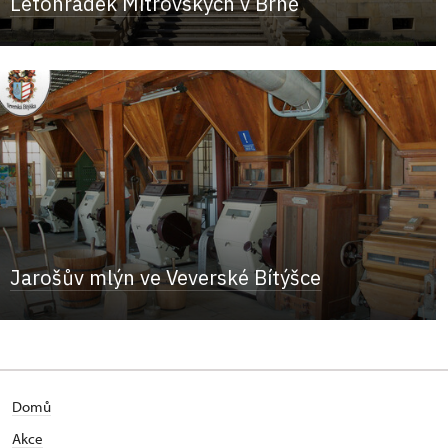
Letohrádek Mitrovských v Brně
Jarošův mlýn ve Veverské Bítýšce
Domů
Akce