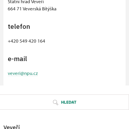
Státní hrad Veveří
664 71 Veverská Bítýška
telefon
+420 549 420 164
e-mail
veveri@npu.cz
© Seznam.cz a.s. a další
HLEDAT
Veveří