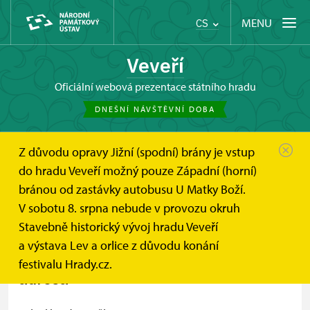
MENU
CS
Veveří
oficiální webová prezentace státního hradu
DNEŠNÍ NÁVŠTĚVNÍ DOBA
Z důvodu opravy Jižní (spodní) brány je vstup
Hrad Veveří
Informace pro návštěvníky
Kontakt
do hradu Veveří možný pouze Západní (horní)
bránou od zastávky autobusu U Matky Boží.
Kontakt
V sobotu 8. srpna nebude v provozu okruh
Stavebně historický vývoj hradu Veveří
a výstava Lev a orlice z důvodu konání
festivalu Hrady.cz.
adresa
+
−