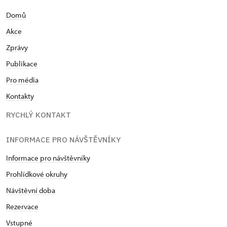
2005 jako pokladní a zástupce kastelána. V letech
Domů
2007 – 2009 absolvovala kurs památkové péče při
NPÚ. Od 1. června 2013 je kastelánkou na státním
Akce
hradě Veveří.
Zprávy
Publikace
Pro média
Kontakty
RYCHLÝ KONTAKT
INFORMACE PRO NÁVŠTĚVNÍKY
Informace pro návštěvníky
Prohlídkové okruhy
Návštěvní doba
Rezervace
Vstupné