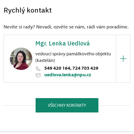
Rychlý kontakt
Nevíte si rady? Nevadí, ozvěte se nám, rádi vám poradíme.
Mgr. Lenka Uedlová
vedoucí správy památkového objektu
(kastelán)
549 420 164, 724 703 429
uedlova.lenka@npu.cz
ÚPS v Kroměříži
Hrad Veveří 1239/1, Veverská Bítýška 66471
VŠECHNY KONTAKTY
Absolventka Filozofické fakulty Masarykovy
univerzity v Brně, obor historie – pomocné vědy
historické. Od roku 2003 pracovala na státním
hradě Veveří na pozici sezónního průvodce, od roku