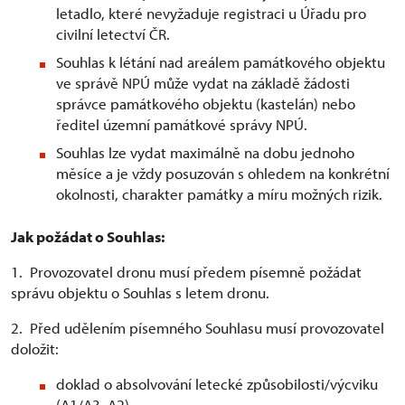
letadlo, které nevyžaduje registraci u Úřadu pro
civilní letectví ČR.
Souhlas k létání nad areálem památkového objektu
ve správě NPÚ může vydat na základě žádosti
správce památkového objektu (kastelán) nebo
ředitel územní památkové správy NPÚ.
Souhlas lze vydat maximálně na dobu jednoho
měsíce a je vždy posuzován s ohledem na konkrétní
okolnosti, charakter památky a míru možných rizik.
Jak požádat o Souhlas:
1. Provozovatel dronu musí předem písemně požádat
správu objektu o Souhlas s letem dronu.
2. Před udělením písemného Souhlasu musí provozovatel
doložit:
doklad o absolvování letecké způsobilosti/výcviku
(A1/A3, A2)