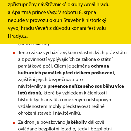
zpřístupněny návštěvnické okruhy Areál hradu
Obecně:
a Apartmá prince Vasy. V sobotu 8. srpna
nebude v provozu okruh Stavebně historický
Lety dronů jsou bez předchozího písemného
vývoj hradu Veveří z důvodu konání festivalu
povolení (dále „Souhlas“) nad areálem památkového
Hrady.cz.
objektu ve správě Národního památkového ústavu
(NPÚ) zakázány.
Tento zákaz vychází z výkonu vlastnických práv státu
a z povinností vyplývajících ze zákona o státní
památkové péči. Cílem je zejména
ochrana
kulturních památek před rizikem poškození
,
zajištění jejich bezpečnosti pro
návštěvníky a
prevence neřízeného souběhu více
letů dronů
, které by vzhledem k členitosti
historických areálů a omezeným odstupovým
vzdálenostem mohly představovat reálné
ohrožení staveb i návštěvníků.
Za dron je považováno
jakékoliv
dálkově
ovládané bezpilotní letadlo, tedy i bezpilotní