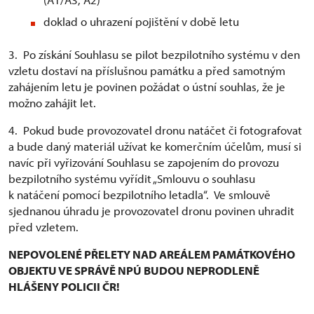
doklad o uhrazení pojištění v době letu
3. Po získání Souhlasu se pilot bezpilotního systému v den
vzletu dostaví na příslušnou památku a před samotným
zahájením letu je povinen požádat o ústní souhlas, že je
možno zahájit let.
4. Pokud bude provozovatel dronu natáčet či fotografovat
a bude daný materiál užívat ke komerčním účelům, musí si
navíc při vyřizování Souhlasu se zapojením do provozu
bezpilotního systému vyřídit „Smlouvu o souhlasu
k natáčení pomocí bezpilotního letadla“. Ve smlouvě
sjednanou úhradu je provozovatel dronu povinen uhradit
před vzletem.
NEPOVOLENÉ PŘELETY NAD AREÁLEM PAMÁTKOVÉHO
OBJEKTU VE SPRÁVĚ NPÚ BUDOU NEPRODLENĚ
HLÁŠENY POLICII ČR!