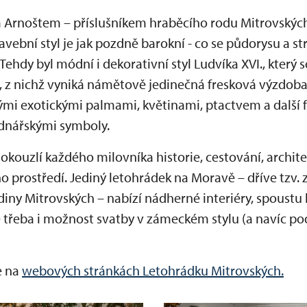
 Arnoštem – příslušníkem hraběcího rodu Mitrovskýc
 Stavební styl je jak pozdně barokní - co se půdorysu a st
 Tehdy byl módní i dekorativní styl Ludvíka XVI., který 
, z nichž vyniká námětově jedinečná fresková výzdoba
nými exotickými palmami, květinami, ptactvem a další
zednářskými symboly.
kouzlí každého milovníka historie, cestování, architek
 prostředí. Jediný letohrádek na Moravě – dříve tzv. 
iny Mitrovských – nabízí nádherné interiéry, spoustu 
e třeba i možnost svatby v zámeckém stylu (a navíc po
e na
webových stránkách Letohrádku Mitrovských.