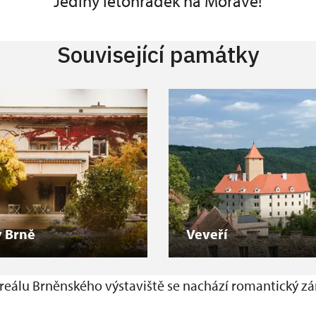
Jediný letohrádek na Moravě!
Související památky
v Brně
Veveří
reálu Brněnského výstaviště se nachází romantický z