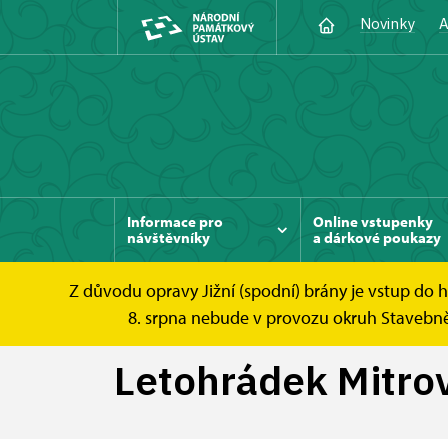
Novinky
A
Informace pro
Online vstupenky
návštěvníky
a dárkové poukazy
Z důvodu opravy Jižní (spodní) brány je vstup do
Hrad Veveří
Tipy na výlet
Letohrádek M
8. srpna nebude v provozu okruh Stavebně h
Letohrádek Mitro