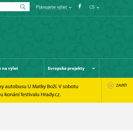
Plánujete výlet
CS
y na výlet
Evropské projekty
ky autobusu U Matky Boží. V sobotu
ZAVŘÍT
u konání festivalu Hrady.cz.