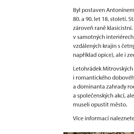
Byl postaven Antonínem
80. a 90. let 18. století.
zároveň raně klasicistní.
v samotných interiérech
vzdálených krajin s čet
například opice), ale i 
Letohrádek Mitrovských o
i romantického dobového
a dominanta zahrady rod
a společenských akcí, al
museli opustit město.
Více informací naleznet