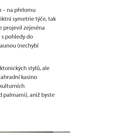
h – na přelomu
riktní symetrie týče, tak
se projevil zejména
 s pohledy do
 faunou (nechybí
tonických stylů, ale
zahradní kasino
kulturních
d palmami), aniž byste