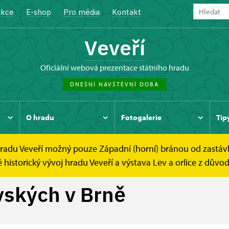
kce
E-shop
Pro média
Kontakt
Veveří
oficiální webová prezentace státního hradu
DNEŠNÍ NÁVŠTĚVNÍ DOBA
O hradu
Fotogalerie
Tip
 hradu Veveří možný pouze Západní (horní) bránou od zastáv
itrovských v Brně
istorický vývoj hradu Veveří a výstava Lev a orlice z důvod
vských v Brně