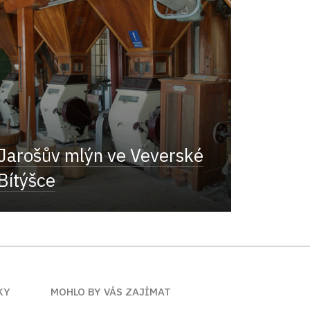
Jarošův mlýn ve Veverské
Bítýšce
KY
MOHLO BY VÁS ZAJÍMAT