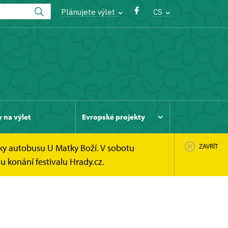
Plánujete výlet
CS
y na výlet
Evropské projekty
ky autobusu U Matky Boží. V sobotu
ZAVŘÍT
u konání festivalu Hrady.cz.