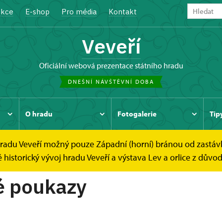
kce
E-shop
Pro média
Kontakt
Veveří
oficiální webová prezentace státního hradu
DNEŠNÍ NÁVŠTĚVNÍ DOBA
O hradu
Fotogalerie
Tip
 hradu Veveří možný pouze Západní (horní) bránou od zastáv
ukazy
Dárkové poukazy
istorický vývoj hradu Veveří a výstava Lev a orlice z důvod
é poukazy