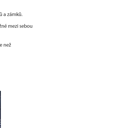
adů a zámků.
možné mezi sebou
e než