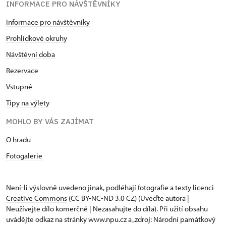
INFORMACE PRO NÁVŠTĚVNÍKY
Informace pro návštěvníky
Prohlídkové okruhy
Návštěvní doba
Rezervace
Vstupné
Tipy na výlety
MOHLO BY VÁS ZAJÍMAT
O hradu
Fotogalerie
Není-li výslovně uvedeno jinak, podléhají fotografie a texty
licenci
Creative Commons
(CC BY-NC-ND 3.0 CZ) (Uveďte autora |
Neužívejte dílo komerčně | Nezasahujte do díla). Při užití obsahu
uvádějte odkaz na stránky www.npu.cz a „zdroj: Národní památkový