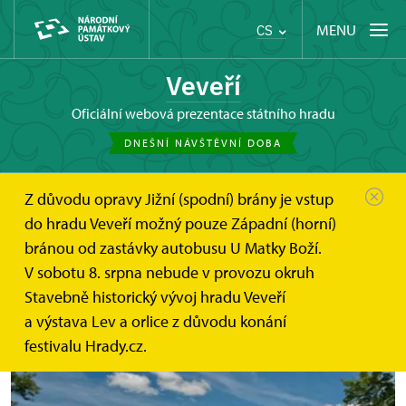
MENU
CS
Veveří
oficiální webová prezentace státního hradu
DNEŠNÍ NÁVŠTĚVNÍ DOBA
Z důvodu opravy Jižní (spodní) brány je vstup
Hrad Veveří
Online vstupenky a dárkové poukazy
do hradu Veveří možný pouze Západní (horní)
bránou od zastávky autobusu U Matky Boží.
V sobotu 8. srpna nebude v provozu okruh
Stavebně historický vývoj hradu Veveří
Online vstupenky
a výstava Lev a orlice z důvodu konání
festivalu Hrady.cz.