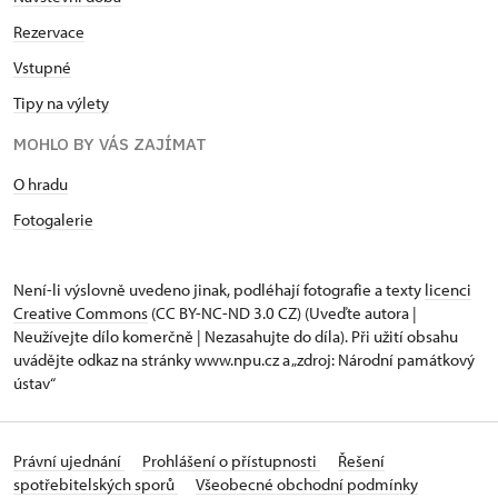
Rezervace
Vstupné
Tipy na výlety
MOHLO BY VÁS ZAJÍMAT
O hradu
Fotogalerie
Není-li výslovně uvedeno jinak, podléhají fotografie a texty
licenci
Creative Commons
(CC BY-NC-ND 3.0 CZ) (Uveďte autora |
Neužívejte dílo komerčně | Nezasahujte do díla). Při užití obsahu
uvádějte odkaz na stránky www.npu.cz a „zdroj: Národní památkový
ústav“
Právní ujednání
Prohlášení o přístupnosti
Řešení
spotřebitelských sporů
Všeobecné obchodní podmínky