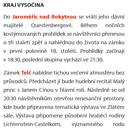
KRAJ VYSOČINA
Do
Jaroměřic nad Rokytnou
se vrátí jeho dávní
majitelé Questenbergové. Během nočních
kostýmovaných prohlídek se návštěvníci přenesou
o tři staletí zpět a nahlédnou do života na zámku
v první polovině 18. století. Prohlídky začínají
v 18:30, poslední skupina vychází ve 21:30.
Zámek
Telč
nabídne tichou večerní atmosféru bez
průvodců. Předcházet jí bude hudební recitál Malý
princ s Janem Cinou v hlavní roli. Následně se od
20:30 návštěvníkům otevřou renesanční prostory,
kde bude připravena tematická výstava ve Zlatém
sále. Výstava připomene působení hraběcí rodiny
Lichtenstein-Castelkorn, významného rodu