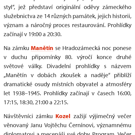
styl“, jež představí originální oděvy zámeckého
služebnictva ze 14 různých památek, jejich historii,
význam a náročný proces restaurování. Prohlídky
začínají v 19:00 a 20:30.
Na zámku
Manětín
se Hradozámecká noc ponese
v duchu připomínky 80. výročí konce druhé
světové války. Divadelní prohlídky s názvem
„Manětín v dobách zkoušek a naděje“ přiblíží
dramatické osudy místních obyvatel a atmosféry
let 1938–1945. Prohlídky začínají v časech 16:00,
17:15, 18:30, 21:00 a 22:15.
Návštěvníci zámku
Kozel
zažijí výjimečný večer
věnovaný Janu Vojtěchu Černínovi, významnému
diplomatovi a mecenáši své doby. Program „Večer