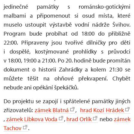
jedinečné památky s románsko-gotickými
malbami a připomenout si osud místa, které
muselo ustoupit výstavbě vodní nádrže Švihov.
Program bude probíhat od 18:00 do přibližně
22:00. Připraveny jsou tvořivé dílničky pro děti
i dospělé, kostýmované prohlídky s průvodci
v 18:00, 19:00 a 21:00. Po 20. hodině bude promítán
dokument o historii Zahrádky a kolem 21:30 se
můžete těšit na ohňové překvapení. Chybět
nebude ani opékání špekáčků.
Do projektu se zapojí i spřátelené památky jiných
zřizovatelů:
zámek Blatná
,
hrad Kozí Hrádek
,
zámek Libkova Voda
,
hrad Orlík
nebo
zámek
Tachov
.