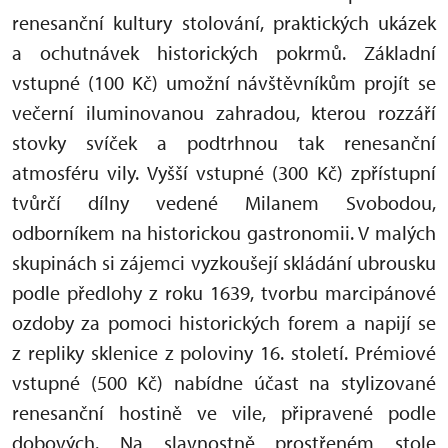
renesanční kultury stolování, praktických ukázek
a ochutnávek historických pokrmů. Základní
vstupné (100 Kč) umožní návštěvníkům projít se
večerní iluminovanou zahradou, kterou rozzáří
stovky svíček a podtrhnou tak renesanční
atmosféru vily. Vyšší vstupné (300 Kč) zpřístupní
tvůrčí dílny vedené Milanem Svobodou,
odborníkem na historickou gastronomii. V malých
skupinách si zájemci vyzkoušejí skládání ubrousku
podle předlohy z roku 1639, tvorbu marcipánové
ozdoby za pomoci historických forem a napijí se
z repliky sklenice z poloviny 16. století. Prémiové
vstupné (500 Kč) nabídne účast na stylizované
renesanční hostině ve vile, připravené podle
dobových. Na slavnostně prostřeném stole