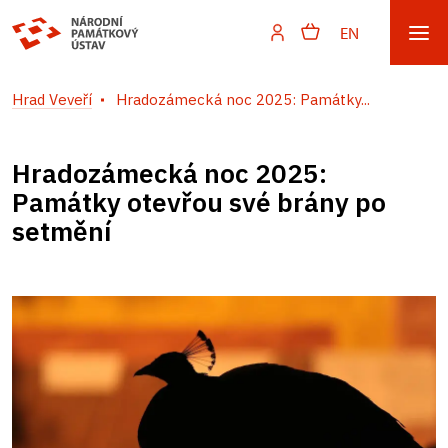
EN
Hrad Veveří
Hradozámecká noc 2025: Památky...
Hradozámecká noc 2025:
Památky otevřou své brány po
setmění