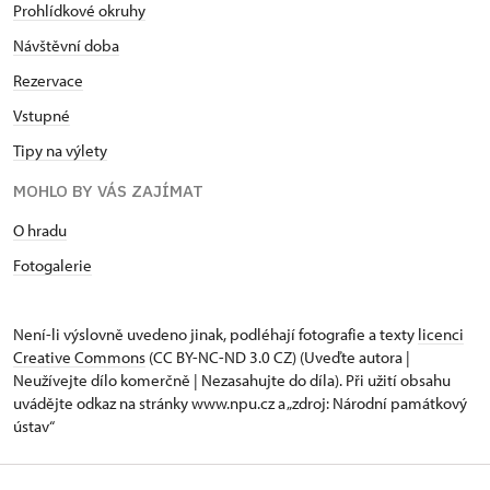
Prohlídkové okruhy
Návštěvní doba
Rezervace
Vstupné
Tipy na výlety
MOHLO BY VÁS ZAJÍMAT
O hradu
Fotogalerie
Není-li výslovně uvedeno jinak, podléhají fotografie a texty
licenci
Creative Commons
(CC BY-NC-ND 3.0 CZ) (Uveďte autora |
Neužívejte dílo komerčně | Nezasahujte do díla). Při užití obsahu
uvádějte odkaz na stránky www.npu.cz a „zdroj: Národní památkový
ústav“