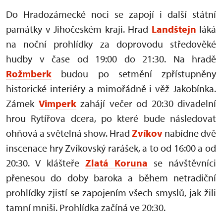
Do Hradozámecké noci se zapojí i další státní
památky v Jihočeském kraji. Hrad
Landštejn
láká
na noční prohlídky za doprovodu středověké
hudby v čase od 19:00 do 21:30. Na hradě
Rožmberk
budou po setmění zpřístupněny
historické interiéry a mimořádně i věž Jakobínka.
Zámek
Vimperk
zahájí večer od 20:30 divadelní
hrou Rytířova dcera, po které bude následovat
ohňová a světelná show. Hrad
Zvíkov
nabídne dvě
inscenace hry Zvíkovský rarášek, a to od 16:00 a od
20:30. V klášteře
Zlatá Koruna
se návštěvníci
přenesou do doby baroka a během netradiční
prohlídky zjistí se zapojením všech smyslů, jak žili
tamní mniši.
Prohlídka začíná ve 20:30.