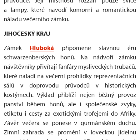
průvodce. Její místnosti rozzáří pouze svíce
a lampy, které navodí komorní a romantickou
náladu večerního zámku.
JIHOČESKÝ KRAJ
Zámek
Hluboká
připomene slavnou éru
schwarzenberských honů. Na nádvoří zámku
návštěvníky přivítají fanfáry mysliveckých trubačů,
které naladí na večerní prohlídky reprezentačních
sálů v doprovodu průvodců v historických
kostýmech. Výklad přiblíží nejen běžný provoz
panství během honů, ale i společenské zvyky,
etiketu i cesty za exotickými trofejemi do Afriky.
Závěr večera se ponese v gurmánském duchu.
Zimní zahrada se promění v loveckou jídelnu