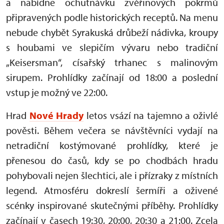
a nabídne ochutnávku zvěřinových pokrmů
připravených podle historických receptů. Na menu
nebude chybět Syrakuská drůbeží nádivka, kroupy
s houbami ve slepičím vývaru nebo tradiční
„Keisersman“, císařský trhanec s malinovým
sirupem. Prohlídky začínají od 18:00 a poslední
vstup je možný ve 22:00.
Hrad
Nové Hrady
letos vsází na tajemno a oživlé
pověsti. Během večera se návštěvníci vydají na
netradiční kostýmované prohlídky, které je
přenesou do časů, kdy se po chodbách hradu
pohybovali nejen šlechtici, ale i přízraky z místních
legend. Atmosféru dokreslí šermíři a oživené
scénky inspirované skutečnými příběhy. Prohlídky
začínají v časech 19:30, 20:00, 20:30 a 21:00. Zcela