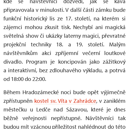
kde se návštěvníci dozvědí, jak se káva
připravovala v minulosti. V další části zámku bude
funkční historický lis ze 17. století, na kterém si
zájemci mohou zkusit tisk. Nechybí ani magická
světelná show či ukázky laterny magici, převratné
projekční techniky 18. a 19. století. Malým
návštěvníkům akci zpříjemní večerní loutkové
divadlo. Program je koncipován jako zážitkový
a interaktivní, bez zdlouhavého výkladu, a potrvá
od 18:00 do 22:00.
Během Hradozámecké noci bude opět výjimečně
zpřístupněn
kostel sv. Víta v Zahrádce
, v zaniklém
městečku u Ledče nad Sázavou, které je dnes
běžně veřejnosti nepřístupné. Návštěvníci tak
budou mít vzácnou příležitost nahlédnout do této