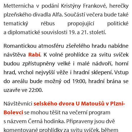
Metternicha v podání Kristýny Frankové, herečky
plzeňského divadla Alfa. Součástí večera bude také
tematický rébus propojující politické
a diplomatické souvislosti 19. a 21. století.
Romantickou atmosféru zšeřelého hradu nabídne
návštěva
Rabí
. K volné prohlídce za svitu svíček
budou zpřístupněny velké i malé nádvoří, horní
hrad, vrchol nejvyšší věže i hradní sklepení. Vstup
do areálu bude možný od 19:00, hradní brána se
uzavře ve 22:00.
Návštěvníci
selského dvora U Matoušů v Plzni-
Bolevci
se mohou těšit na večerní program
s názvem Černá hodinka. Připraveny jsou dvě
komentované prohlídky za svitu svíček, během