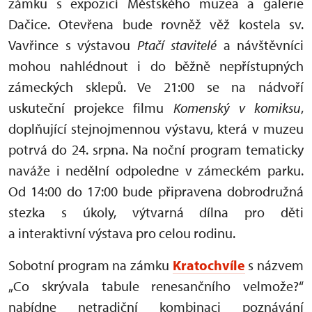
zámku s expozicí Městského muzea a galerie
Dačice. Otevřena bude rovněž věž kostela sv.
Vavřince s výstavou
Ptačí stavitelé
a návštěvníci
mohou nahlédnout i do běžně nepřístupných
zámeckých sklepů. Ve 21:00 se na nádvoří
uskuteční projekce filmu
Komenský v komiksu
,
doplňující stejnojmennou výstavu, která v muzeu
potrvá do 24. srpna. Na noční program tematicky
naváže i nedělní odpoledne v zámeckém parku.
Od 14:00 do 17:00 bude připravena dobrodružná
stezka s úkoly, výtvarná dílna pro děti
a interaktivní výstava pro celou rodinu.
Sobotní program na zámku
Kratochvíle
s názvem
„Co skrývala tabule renesančního velmože?“
nabídne netradiční kombinaci poznávání