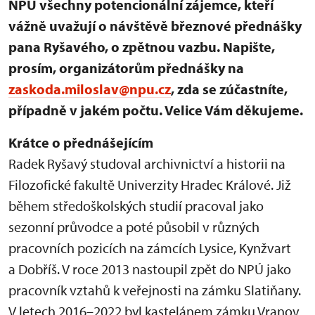
NPÚ všechny potencionální zájemce, kteří
vážně uvažují o návštěvě březnové přednášky
pana Ryšavého, o zpětnou vazbu. Napište,
prosím, organizátorům přednášky na
zaskoda.miloslav@npu.cz
, zda se zúčastníte,
případně v jakém počtu. Velice Vám děkujeme.
Krátce o přednášejícím
Radek Ryšavý studoval archivnictví a historii na
Filozofické fakultě Univerzity Hradec Králové. Již
během středoškolských studií pracoval jako
sezonní průvodce a poté působil v různých
pracovních pozicích na zámcích Lysice, Kynžvart
a Dobříš. V roce 2013 nastoupil zpět do NPÚ jako
pracovník vztahů k veřejnosti na zámku Slatiňany.
V letech 2016–2022 byl kastelánem zámku Vranov