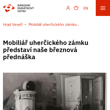
EN
Hrad Veveří
Mobiliář uherčického zámku...
Mobiliář uherčického zámku
představí naše březnová
přednáška