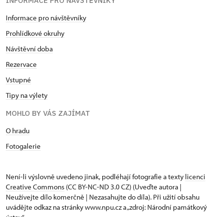
INFORMACE PRO NÁVŠTĚVNÍKY
Informace pro návštěvníky
Prohlídkové okruhy
Návštěvní doba
Rezervace
Vstupné
Tipy na výlety
MOHLO BY VÁS ZAJÍMAT
O hradu
Fotogalerie
Není-li výslovně uvedeno jinak, podléhají fotografie a texty
licenci
Creative Commons
(CC BY-NC-ND 3.0 CZ) (Uveďte autora |
Neužívejte dílo komerčně | Nezasahujte do díla). Při užití obsahu
uvádějte odkaz na stránky www.npu.cz a „zdroj: Národní památkový