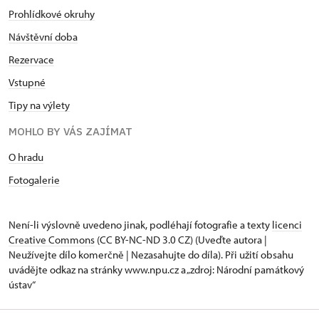
Prohlídkové okruhy
Návštěvní doba
Rezervace
Vstupné
Tipy na výlety
MOHLO BY VÁS ZAJÍMAT
O hradu
Fotogalerie
Není-li výslovně uvedeno jinak, podléhají fotografie a texty
licenci
Creative Commons
(CC BY-NC-ND 3.0 CZ) (Uveďte autora |
Neužívejte dílo komerčně | Nezasahujte do díla). Při užití obsahu
uvádějte odkaz na stránky www.npu.cz a „zdroj: Národní památkový
ústav“