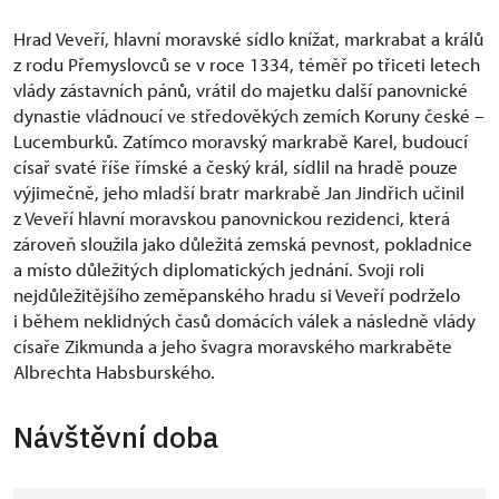
Hrad Veveří, hlavní moravské sídlo knížat, markrabat a králů
z rodu Přemyslovců se v roce 1334, téměř po třiceti letech
vlády zástavních pánů, vrátil do majetku další panovnické
dynastie vládnoucí ve středověkých zemích Koruny české –
Lucemburků. Zatímco moravský markrabě Karel, budoucí
císař svaté říše římské a český král, sídlil na hradě pouze
výjimečně, jeho mladší bratr markrabě Jan Jindřich učinil
z Veveří hlavní moravskou panovnickou rezidenci, která
zároveň sloužila jako důležitá zemská pevnost, pokladnice
a místo důležitých diplomatických jednání. Svoji roli
nejdůležitějšího zeměpanského hradu si Veveří podrželo
i během neklidných časů domácích válek a následně vlády
císaře Zikmunda a jeho švagra moravského markraběte
Albrechta Habsburského.
Návštěvní doba