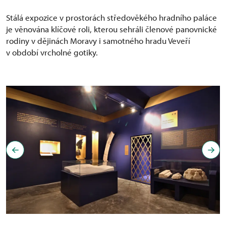
Stálá expozice v prostorách středověkého hradního paláce
je věnována klíčové roli, kterou sehráli členové panovnické
rodiny v dějinách Moravy i samotného hradu Veveří
v období vrcholné gotiky.