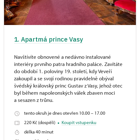
1. Apartmá prince Vasy
Navštívíte obnovené a nedávno instalované
interiéry prvního patra hradního paláce. Zavítáte
do období 1. poloviny 19. století, kdy Veveří
zakoupil a se svojí rodinou pravidelně obýval
švédský královský princ Gustav z Vasy, jehož otec
byl během napoleonských válek zbaven moci
a sesazen z trůnu.
tento okruh je dnes otevřen 10.00 – 17.00
220 Kč (dospělí)
Koupit vstupenku
délka 40 minut