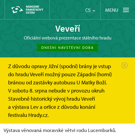
MENU
CS
Veveří
oficiální webová prezentace státního hradu
DNEŠNÍ NÁVŠTĚVNÍ DOBA
Z důvodu opravy Jižní (spodní) brány je vstup
Hrad Veveří
Informace pro návštěvníky
do hradu Veveří možný pouze Západní (horní)
Prohlídkové okruhy
Lev a orlice. Moravští Lucemburkové...
bránou od zastávky autobusu U Matky Boží.
V sobotu 8. srpna nebude v provozu okruh
Lev a orlice. Moravští
Stavebně historický vývoj hradu Veveří
Lucemburkové a jejich hrad.
a výstava Lev a orlice z důvodu konání
festivalu Hrady.cz.
Výstava věnovaná moravské větvi rodu Lucemburků.