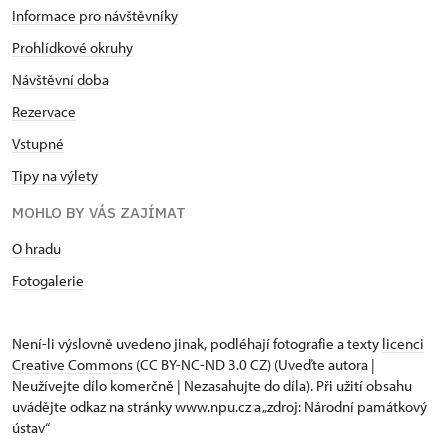
Informace pro návštěvníky
Prohlídkové okruhy
Návštěvní doba
Rezervace
Vstupné
Tipy na výlety
MOHLO BY VÁS ZAJÍMAT
O hradu
Fotogalerie
Není-li výslovně uvedeno jinak, podléhají fotografie a texty
licenci
Creative Commons
(CC BY-NC-ND 3.0 CZ) (Uveďte autora |
Neužívejte dílo komerčně | Nezasahujte do díla). Při užití obsahu
uvádějte odkaz na stránky www.npu.cz a „zdroj: Národní památkový
ústav“