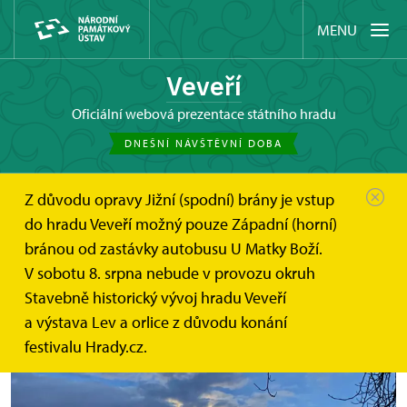
MENU
Veveří
oficiální webová prezentace státního hradu
DNEŠNÍ NÁVŠTĚVNÍ DOBA
Z důvodu opravy Jižní (spodní) brány je vstup
Hrad Veveří
Akce
Hradozámecká noc na hradě Veveří
do hradu Veveří možný pouze Západní (horní)
bránou od zastávky autobusu U Matky Boží.
Hradozámecká noc na hradě
V sobotu 8. srpna nebude v provozu okruh
Veveří
Stavebně historický vývoj hradu Veveří
a výstava Lev a orlice z důvodu konání
festivalu Hrady.cz.