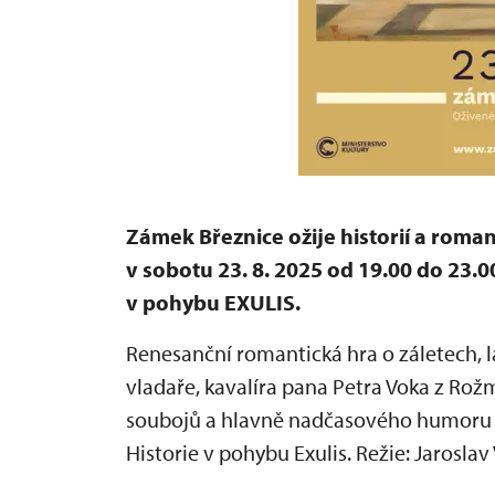
Zámek Březnice ožije historií a rom
v sobotu 23. 8. 2025 od 19.00 do 23.0
v pohybu EXULIS.
Renesanční romantická hra o záletech, 
vladaře, kavalíra pana Petra Voka z Rož
soubojů a hlavně nadčasového humoru v
Historie v pohybu Exulis. Režie: Jaroslav 