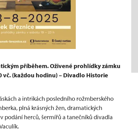
antickým příběhem. Oživené prohlídky zámku
0 vč. (každou hodinu) – Divadlo Historie
láskách a intrikách posledního rožmberského
mberka, plná krásných žen, dramatických
 podání herců, šermířů a tanečníků divadla
Vaculík.