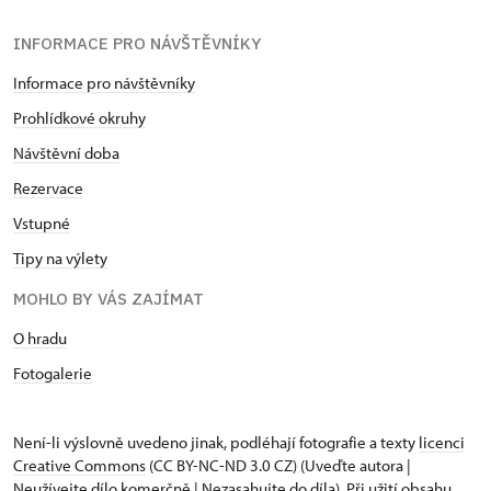
INFORMACE PRO NÁVŠTĚVNÍKY
Informace pro návštěvníky
Prohlídkové okruhy
Návštěvní doba
Rezervace
Vstupné
Tipy na výlety
MOHLO BY VÁS ZAJÍMAT
O hradu
Fotogalerie
Není-li výslovně uvedeno jinak, podléhají fotografie a texty
licenci
Creative Commons
(CC BY-NC-ND 3.0 CZ) (Uveďte autora |
Neužívejte dílo komerčně | Nezasahujte do díla). Při užití obsahu