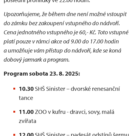
Upozorňujeme, že během dne není možné vstoupit
do zámku bez zakoupení vstupného do nádvoří.
Cena jednotného vstupného je 60,- Kč. Toto vstupné
platí pouze v rámci akce od 9.00 do 17.00 hodin
a umožňuje vám přístup do nádvoří, kde se koná
dobový jarmark a program.
Program sobota 23. 8. 2025:
10.30
SHŠ Sinister – dvorské renesanční
tance
11.00
ZOO v kufru - dravci, sovy, malá
zvířata
12.00
SHŠ Sinister – padesát odstínů šermu