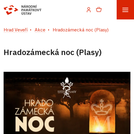
Hrad Veveří
Akce
Hradozámecká noc (Plasy)
Hradozámecká noc (Plasy)