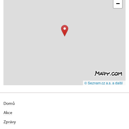
−
© Seznam.cz a.s. a další
Domů
Akce
Zprávy