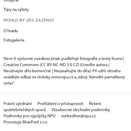
Tipy na výlety
MOHLO BY VÁS ZAJÍMAT
O hradu
Fotogalerie
Není-li výslovně uvedeno jinak, podléhají fotografie a texty
licenci
Creative Commons
(CC BY-NC-ND 3.0 CZ) (Uveďte autora |
Neužívejte dílo komerčně | Nezasahujte do díla). Při užití obsahu
uvádějte odkaz na stránky www.npu.cz a „zdroj: Národní památkový
ústav“
Právní ujednání
Prohlášení o přístupnosti
Řešení
spotřebitelských sporů
Všeobecné obchodní podmínky
Podmínky pro výpůjčky NPÚ
webeditor@npu.cz
Provozuje BluePool s.r.o.