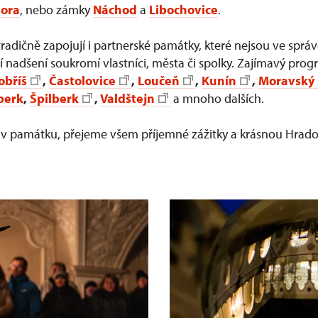
hora
, nebo zámky
Náchod
a
Libochovice
.
adičně zapojují i partnerské památky, které nejsou ve sprá
ají nadšení soukromí vlastníci, města či spolky. Zajímavý pro
obříš
,
Častolovice
,
Loučeň
,
Kunín
,
Moravský
berk
,
Špilberk
,
Valdštejn
a mnoho dalších.
oliv památku, přejeme všem příjemné zážitky a krásnou Hra