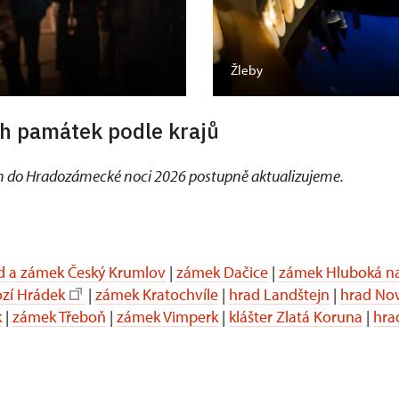
Žleby
h památek podle krajů
 do Hradozámecké noci 2026 postupně aktualizujeme.
d a zámek Český Krumlov
|
zámek Dačice
|
zámek Hluboká na
ozí Hrádek
|
zámek Kratochvíle
|
hrad Landštejn
|
hrad No
k
|
zámek Třeboň
|
zámek Vimperk
|
klášter Zlatá Koruna
|
hra