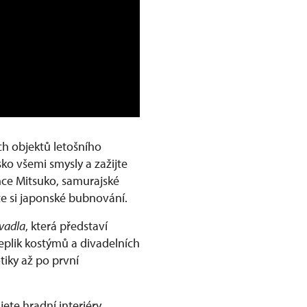
ích objektů letošního
ko všemi smysly a zažijte
nce Mitsuko, samurajské
te si japonské bubnování.
vadla
, která představí
replik kostýmů a divadelních
tiky až po první
jete hradní interiéry