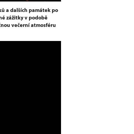
ků a dalších památek po
né zážitky v podobě
ečnou večerní atmosféru