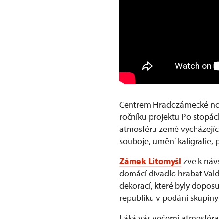
Centrem Hradozámecké no
ročníku projektu Po stopác
atmosféru země vycházející
souboje, umění kaligrafie, 
Zámek Litomyšl
zve k náv
domácí divadlo hrabat Valdš
dekorací, které byly doposu
republiku v podání skupiny V
Láká vás večerní atmosfér