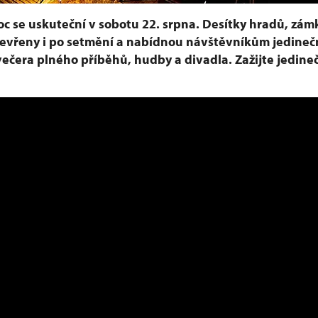
c se uskuteční v sobotu 22. srpna. Desítky hradů, zám
evřeny i po setmění a nabídnou návštěvníkům jedineč
večera plného příběhů, hudby a divadla. Zažijte jedin