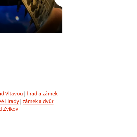
Opočno
d Vltavou
|
hrad a zámek
vé Hrady
|
zámek a dvůr
d Zvíkov