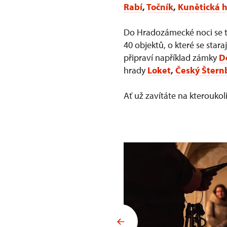
Rabí
,
Točník
,
Kunětická 
Do Hradozámecké noci se tr
40 objektů, o které se star
připraví například zámky
D
hrady
Loket
,
Český Štern
Ať už zavítáte na kterouk