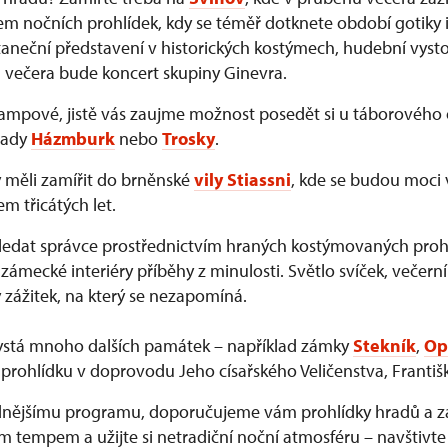
m nočních prohlídek, kdy se téměř dotknete období gotiky i
neční představení v historických kostýmech, hudební vysto
 večera bude koncert skupiny Ginevra.
rampové, jistě vás zaujme možnost posedět si u táborového
rady
Házmburk
nebo
Trosky
.
y měli zamířit do brněnské
vily Stiassni
, kde se budou moci 
 třicátých let.
edat správce prostřednictvím hraných kostýmovaných prohl
zámecké interiéry příběhy z minulosti. Světlo svíček, večerní
 zážitek, na který se nezapomíná.
ystá mnoho dalších památek – například zámky
Stekník
,
Op
prohlídku v doprovodu Jeho císařského Veličenstva, Františk
idnějšímu programu, doporučujeme vám prohlídky hradů a 
ím tempem a užijte si netradiční noční atmosféru – navštivt