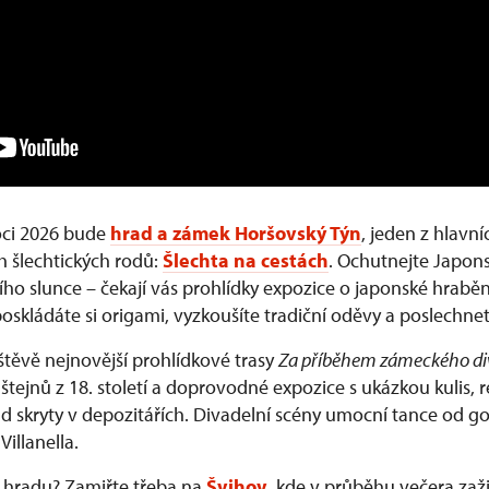
ci 2026 bude
hrad a zámek Horšovský Týn
, jeden z hlavn
h šlechtických rodů:
Šlechta na cestách
. Ochutnejte Japons
ho slunce – čekají vás prohlídky expozice o japonské hrabě
poskládáte si origami, vyzkoušíte tradiční oděvy a poslechne
štěvě nejnovější prohlídkové trasy
Za příběhem zámeckého di
tejnů z 18. století a doprovodné expozice s ukázkou kulis, 
d skryty v depozitářích. Divadelní scény umocní tance od go
illanella.
a hradu? Zamiřte třeba na
Švihov
, kde v průběhu večera zaži