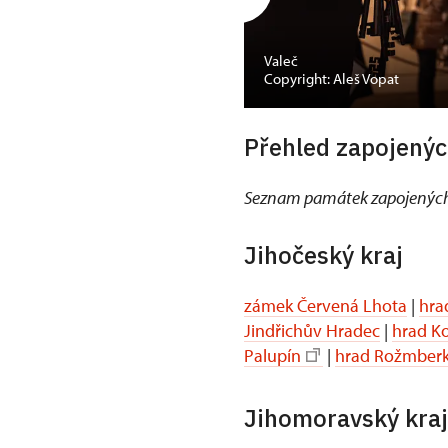
Valeč
Copyright: Aleš Vopat
Přehled zapojenýc
Seznam památek zapojených
Jihočeský kraj
zámek Červená Lhota
|
hra
Jindřichův Hradec
|
hrad K
Palupín
|
hrad Rožmber
Jihomoravský kraj