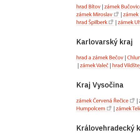
hrad Bítov
|
zámek Bučovic
zámek Miroslav
|
zámek 
hrad Špilberk
|
zámek Uh
Karlovarský kraj
hrad a zámek Bečov
|
Chlum
|
zámek Valeč
|
hrad Vildšte
Kraj Vysočina
zámek Červená Řečice
|
Humpolcem
|
zámek Tel
Královehradecký k