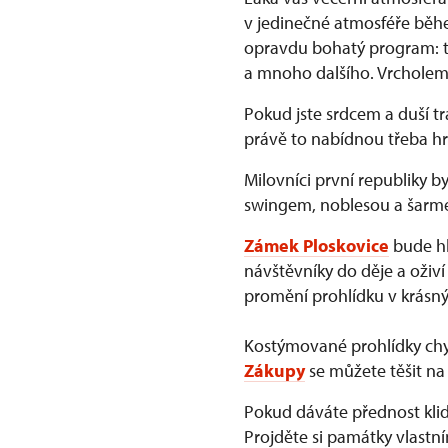
v jedinečné atmosféře běhe
opravdu bohatý program: ta
a mnoho dalšího. Vrcholem
Pokud jste srdcem a duší t
právě to nabídnou třeba h
Milovníci první republiky b
swingem, noblesou a šarmem
Zámek Ploskovice
bude hl
návštěvníky do děje a oživí 
promění prohlídku v krásný
Kostýmované prohlídky ch
Zákupy
se můžete těšit na 
Pokud dáváte přednost kl
Projděte si památky vlastn