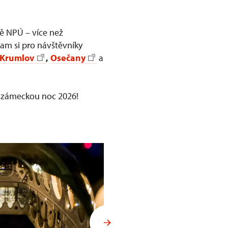
vě NPÚ – více než
gram si pro návštěvníky
 Krumlov
,
Osečany
a
dozámeckou noc 2026!