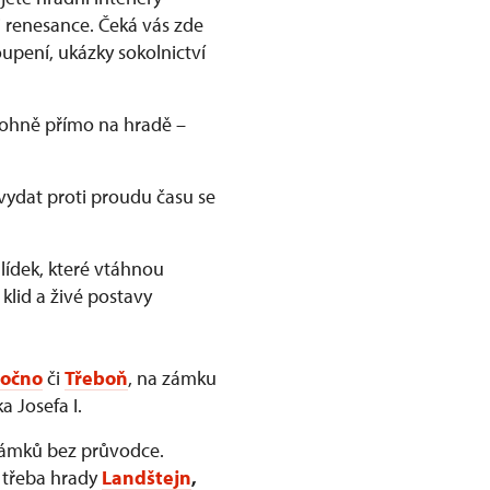
 renesance. Čeká vás zde
upení, ukázky sokolnictví
 ohně přímo na hradě –
vydat proti proudu času se
ídek, které vtáhnou
 klid a živé postavy
očno
či
Třeboň
, na zámku
a Josefa I.
zámků bez průvodce.
e třeba hrady
Landštejn
,