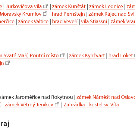
e
|
Jurkovičova vila
|
zámek Kunštát
|
zámek Lednice
|
zám
Moravský Krumlov
|
hrad Pernštejn
|
zámek Rájec nad Sv
erčice
|
zámek Valtice
|
hrad Veveří
|
vila Stiassni
|
zámek Vra
 Svaté Maří, Poutní místo
|
zámek Kynžvart
|
hrad Loket
jn
 zámek Jaroměřice nad Rokytnou |
zámek Náměšť nad Oslav
č
|
zámek Větrný Jeníkov
|
Zahrádka - kostel sv. Víta
raj