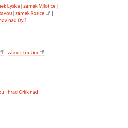
ek Lysice
|
zámek Milotice
|
itavou
|
zámek Rosice
|
nov nad Dyjí
|
zámek Toužim
ou
|
hrad Orlík nad