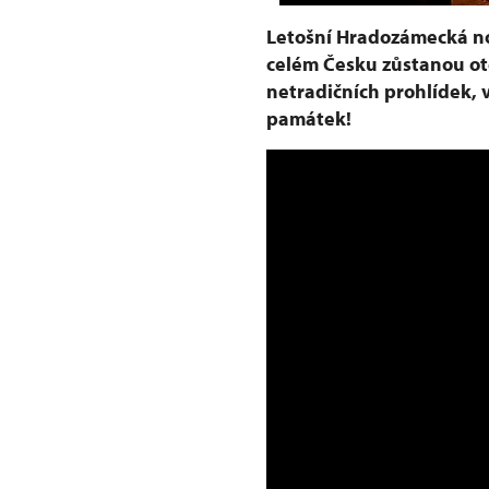
Letošní Hradozámecká no
celém Česku zůstanou ot
netradičních prohlídek, 
památek!